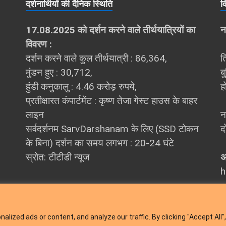
दर्शना‍र्थियों की दैनिक स्थिति
व
17.08.2025 को दर्शन करने वाले तीर्थयात्रियों का
न
विवरण :
दर्शन करने वाले कुल तीर्थयात्री : 86,364,
त
मुंडन हुए : 30,712,
ब
हुंडी कनुकालु : 4.46 करोड़ रुपये,
ह
प्रतीक्षारत कंपार्टमेंट : कृष्ण तेजा गेस्ट हाउस के बाहर
लाइन
न
सर्वदर्शनम SarvDarshanam के लिए (SSD टोकन
द
के बिना) दर्शन का समय लगभग : 20-24 घंटे
स्रोत: टीटीडी न्यूज
अ
h
ized ads or content, and analyze our traffic. By clicking "Accept All",