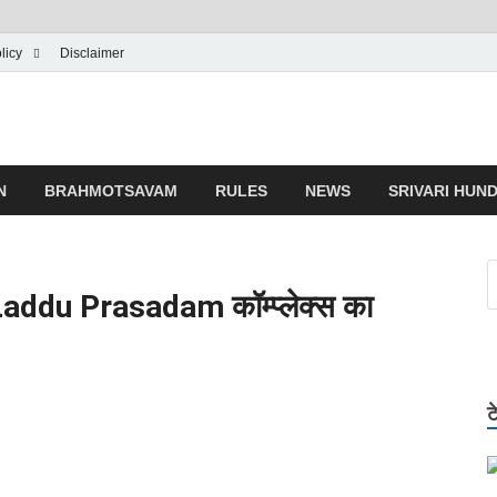
licy
Disclaimer
ji Mandir
N
BRAHMOTSAVAM
RULES
NEWS
SRIVARI HUND
 Laddu Prasadam कॉम्प्लेक्स का
ट