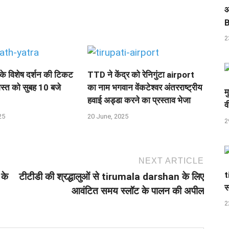
आ
B
2
े विशेष दर्शन की टिकट
TTD ने केंद्र को रेनिगुंटा airport
स्‍त को सुबह 10 बजे
का नाम भगवान वेंकटेश्वर अंतरराष्ट्रीय
म
हवाई अड्डा करने का प्रस्ताव भेजा
व
25
20 June, 2025
2
NEXT ARTICLE
t
 के
टीटीडी की श्रद्धालुओं से tirumala darshan के लिए
स
आवंटित समय स्लॉट के पालन की अपील
2