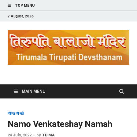
TOP MENU
7 August, 2026
Tirupati Balaji Mandir
A Place of Worship Govinda
MAIN MENU
गोविंदा की बातें
Namo Venkateshay Namah
24 July, 2022
-
by
TB MA